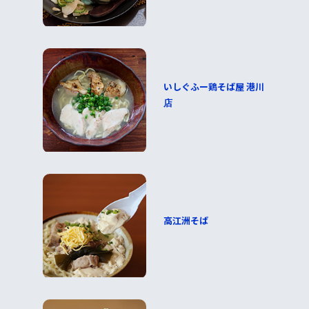
いしぐふー鶏そば屋 港川
店
高江洲そば