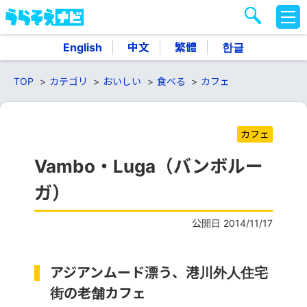
M
E
N
English
中文
繁體
한글
U
TOP
カテゴリ
おいしい
食べる
カフェ
カフェ
Vambo・Luga（バンボルー
ガ）
公開日 2014/11/17
アジアンムード漂う、港川外人住宅
街の老舗カフェ