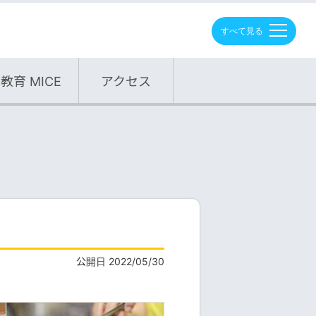
M
E
N
U
教育 MICE
アクセス
公開日 2022/05/30