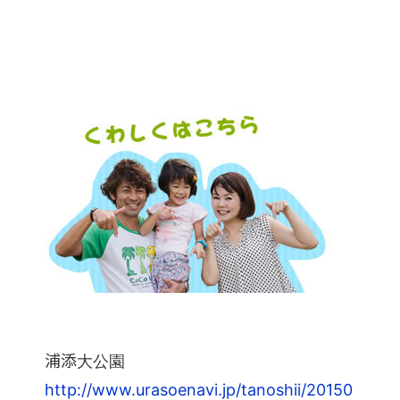
浦添大公園
http://www.urasoenavi.jp/tanoshii/20150