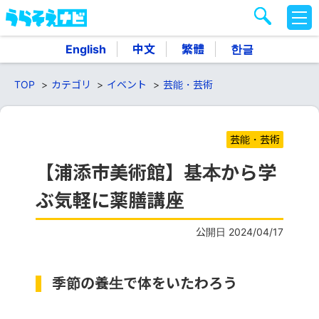
M
E
N
English
中文
繁體
한글
U
TOP
カテゴリ
イベント
芸能・芸術
芸能・芸術
【浦添市美術館】基本から学
ぶ気軽に薬膳講座
公開日 2024/04/17
季節の養生で体をいたわろう