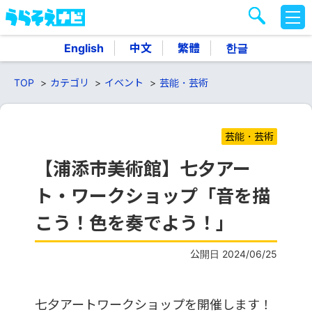
M
E
N
English
中文
繁體
한글
U
TOP
カテゴリ
イベント
芸能・芸術
芸能・芸術
【浦添市美術館】七夕アー
ト・ワークショップ「音を描
こう！色を奏でよう！」
公開日 2024/06/25
七夕アートワークショップを開催します！