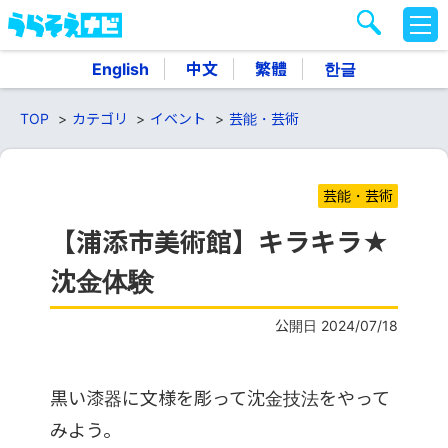
M
E
N
English
中文
繁體
한글
U
TOP
カテゴリ
イベント
芸能・芸術
芸能・芸術
【浦添市美術館】キラキラ★
沈金体験
公開日 2024/07/18
黒い漆器に文様を彫って沈金技法をやって
みよう。