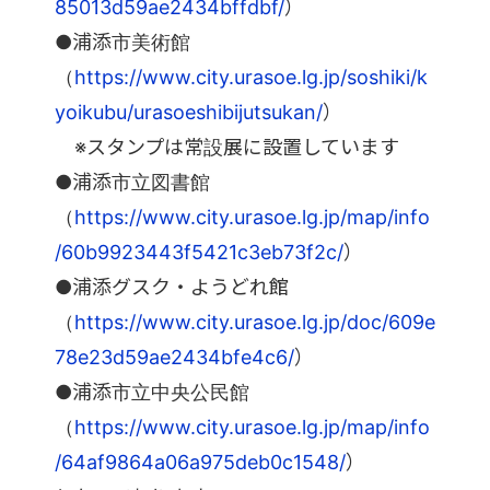
85013d59ae2434bffdbf/
）
●浦添市美術館
（
https://www.city.urasoe.lg.jp/soshiki/k
yoikubu/urasoeshibijutsukan/
）
※スタンプは常設展に設置しています
●浦添市立図書館
（
https://www.city.urasoe.lg.jp/map/info
/60b9923443f5421c3eb73f2c/
）
●浦添グスク・ようどれ館
（
https://www.city.urasoe.lg.jp/doc/609e
78e23d59ae2434bfe4c6/
）
●浦添市立中央公民館
（
https://www.city.urasoe.lg.jp/map/info
/64af9864a06a975deb0c1548/
）