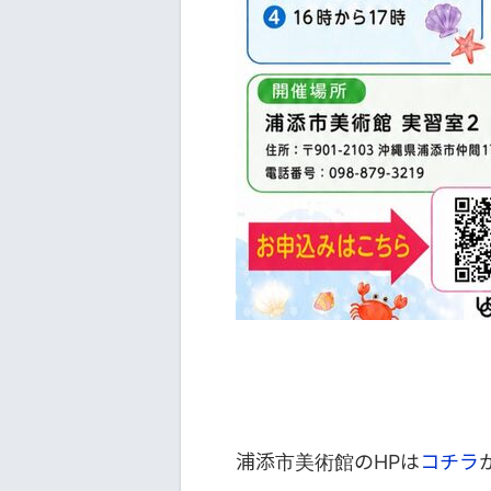
浦添市美術館のHPは
コチラ