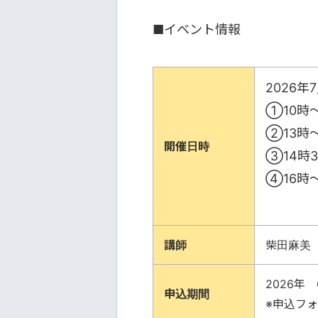
■イベント情報
2026年
①10時～
②13時～
開催日時
③14時3
④16時～
講師
柴田麻美
2026年 
申込期間
※申込フ