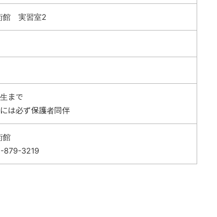
術館 実習室2
校生まで
児には必ず保護者同伴
術館
-879-3219