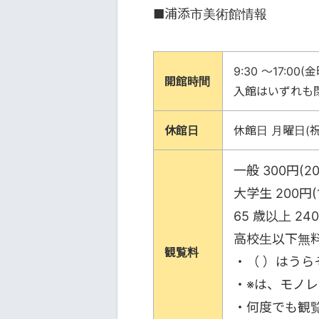
■浦添市美術館情報
9:30 ～17:00
開館時間
入館はいずれも
休館日
休館日 月曜日(
一般 300円(2
大学生 200円(
65 歳以上 24
高校生以下無
観覧料
・（ ）はうら
・※は、モノ
・何度でも観覧