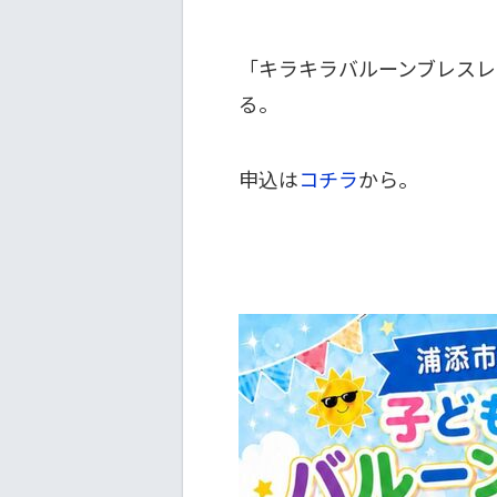
「キラキラバルーンブレスレ
る。
申込は
コチラ
から。