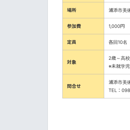
場所
浦添市美
参加費
1,000円
定員
各回10名
2歳～高
対象
※未就学
浦添市美
問合せ
TEL：098