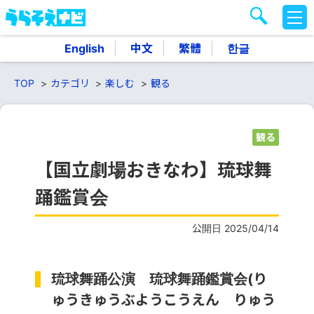
M
E
N
English
中文
繁體
한글
U
TOP
カテゴリ
楽しむ
観る
観る
【国立劇場おきなわ】琉球舞
踊鑑賞会
公開日 2025/04/14
琉球舞踊公演 琉球舞踊鑑賞会(り
ゅうきゅうぶようこうえん りゅう