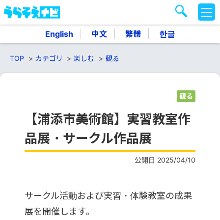
M
E
N
English
中文
繁體
한글
U
TOP
カテゴリ
楽しむ
観る
観る
【浦添市美術館】実習教室作
品展・サークル作品展
公開日 2025/04/10
サークル活動および実習・体験教室の成果
展を開催します。