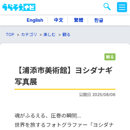
M
E
N
English
中文
繁體
한글
U
TOP
カテゴリ
楽しむ
観る
観る
【浦添市美術館】ヨシダナギ
写真展
公開日 2025/08/06
魂がふるえる、圧巻の瞬間…
世界を旅するフォトグラファー「ヨシダナ