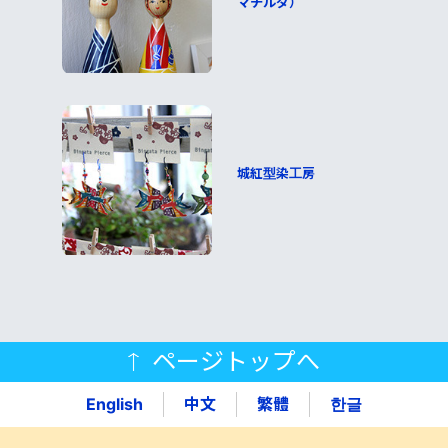
マチルダ）
城紅型染工房
ページトップへ
English
中文
繁體
한글