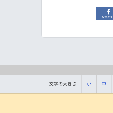
文字の大きさ
小
中