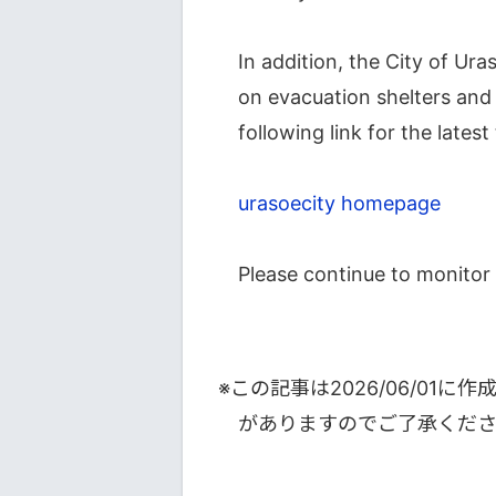
In addition, the City of Ur
on evacuation shelters and
following link for the lates
urasoecity homepage
Please continue to monitor 
※この記事は
2026/06/01
に作
がありますのでご了承くだ