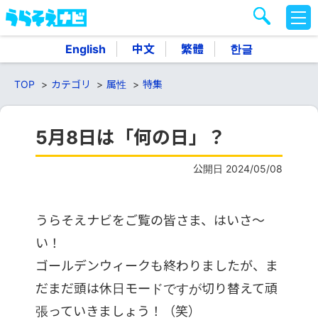
M
E
N
English
中文
繁體
한글
U
TOP
カテゴリ
属性
特集
5月8日は「何の日」？
公開日 2024/05/08
うらそえナビをご覧の皆さま、はいさ～
い！
ゴールデンウィークも終わりましたが、ま
だまだ頭は休日モードですが切り替えて頑
張っていきましょう！（笑）