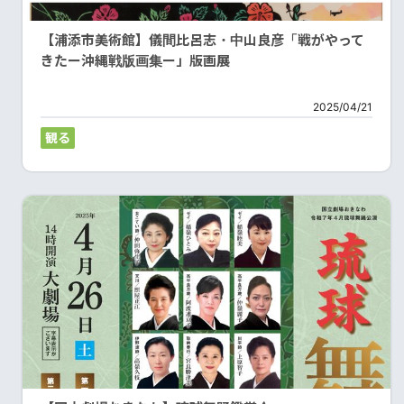
【浦添市美術館】儀間比呂志・中山良彦「戦がやって
きたー沖縄戦版画集ー」版画展
2025/04/21
観る