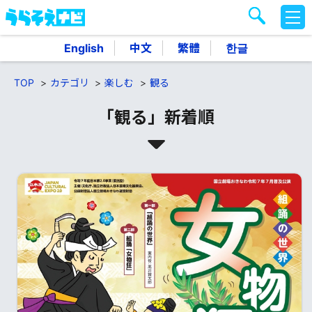
M
E
N
English
中文
繁體
한글
U
TOP
カテゴリ
楽しむ
観る
「観る」新着順