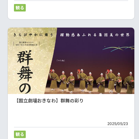
観る
【国立劇場おきなわ】群舞の彩り
2025/05/23
観る