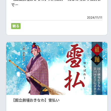
で－
2024/11/11
観る
【国立劇場おきなわ】雪払い