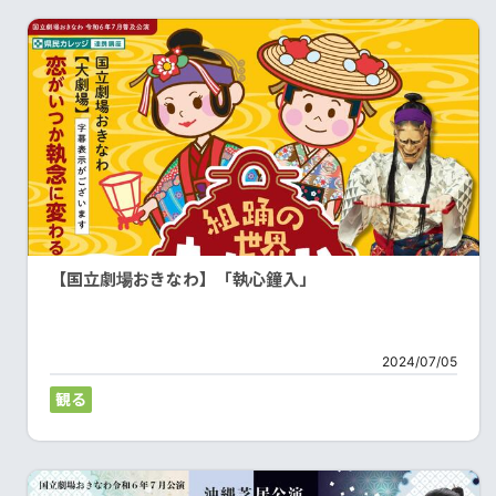
【国立劇場おきなわ】「執心鐘入」
2024/07/05
観る