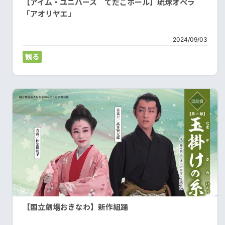
【アイム・ユニバース てだこホール】琉球オペラ
「アオリヤエ」
2024/09/03
観る
【国立劇場おきなわ】新作組踊