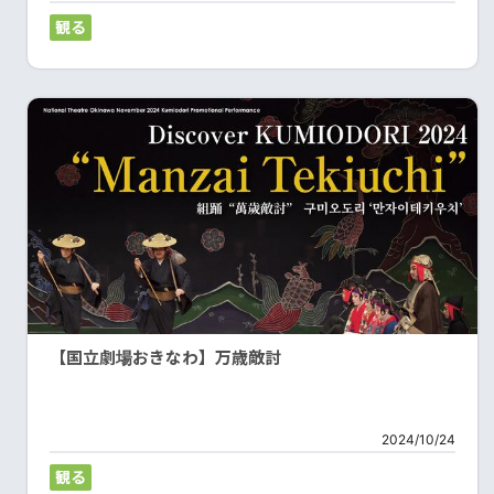
観る
【国立劇場おきなわ】万歳敵討
2024/10/24
観る