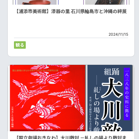
【浦添市美術館】漆器の里 石川県輪島市と沖縄の絆展
2024/11/15
観る
【国立劇場おきなわ】大川敵討 －糺しの場より敵討ま