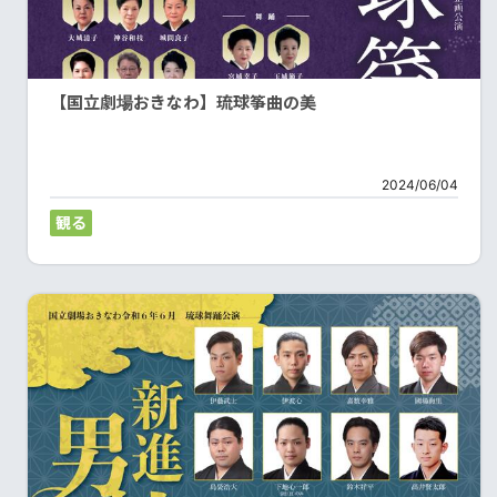
【国立劇場おきなわ】琉球筝曲の美
2024/06/04
観る