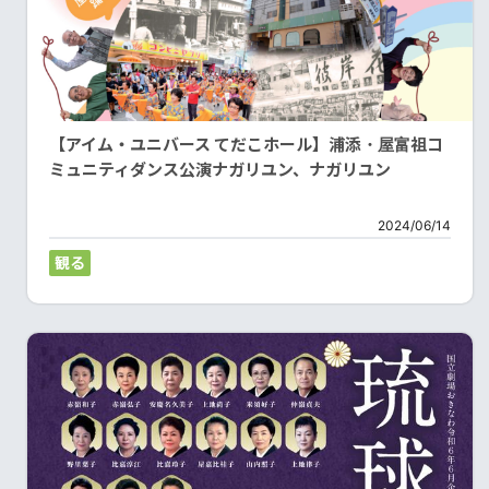
【アイム・ユニバース てだこホール】浦添・屋富祖コ
ミュニティダンス公演ナガリユン、ナガリユン
2024/06/14
観る