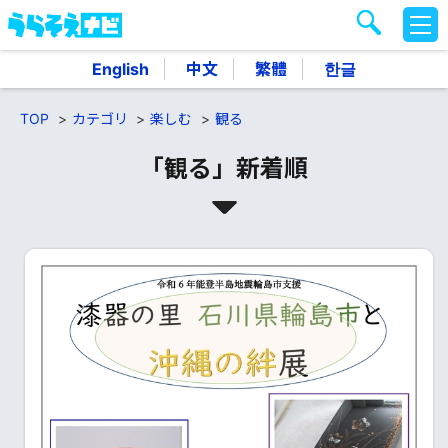
M
E
N
English
中文
繁體
한글
U
TOP
カテゴリ
楽しむ
観る
「観る」新着順