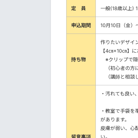
定 員
一般(18歳以上) 
申込期間
10月10日（金
作りたいデザイ
【4㎝×10㎝】
持ち物
※クリップで隠
（初心者の方に
（講師と相談し
・汚れても良い
・教室で手袋を
があります。
皮膚が弱い、心
留意事項
い。