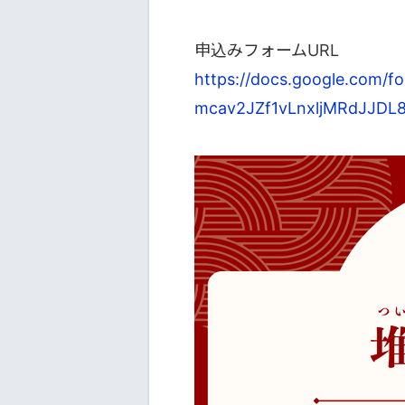
申込みフォームURL
https://docs.google.com/f
mcav2JZf1vLnxljMRdJJDL