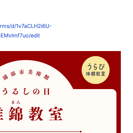
orms/
d/1v7aCLH2i6U-
8EMvlmf7
uo/edit