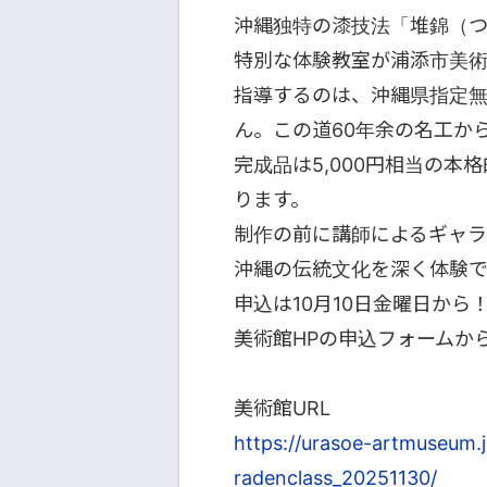
沖縄独特の漆技法「堆錦（
特別な体験教室が浦添市美
指導するのは、沖縄県指定
ん。
この道60年余の名工か
完成品は5,000円相当の本
ります。
制作の前に講師によるギャ
沖縄の伝統文化を深く体験
申込は10月10日金曜日から
美術館HPの申込フォームか
美術館URL
https://urasoe-artmuseum.j
radenclass_20251130/