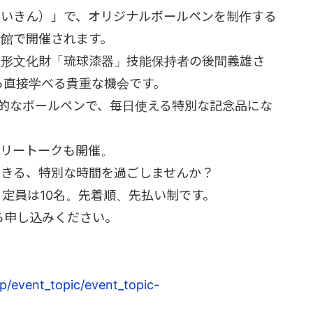
ついきん）」で、
オリジナルボールペンを制作する
術館で
開催されます。
無形文化財「琉球漆器」
技能保持者の後間義雄さ
ら直接学べる貴重な機会です。
格的なボールペンで、
毎日使える特別な記念品にな
ラリートークも開催。
できる、特別な時間を過ごしませんか？
！定員は10名。先着順、
先払い制です。
ら申し込みください。
p/
event_topic/event_topic-