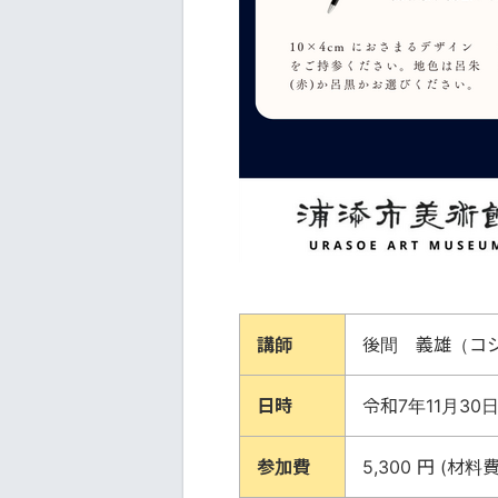
講師
後間 義雄（コ
日時
令和7年11月30日(
参加費
5,300 円 (