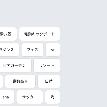
添八景
電動キックボード
ラダンス
フェス
vr
ビアガーデン
リゾート
嘉数高台
自然
ana
サッカー
海