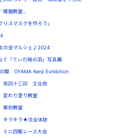
「螺鈿教室」
クリスマスクを作ろう」
4
の会マルシェ♪2024
つなぐ「てぃだ結の浜」写真展
 光の膜 OYAMA Kenji Exhibition
 第四十三回 文化祭
】変わり塗り教室
】篆刻教室
】キラキラ★沈金体験
】ミニ四駆レース大会