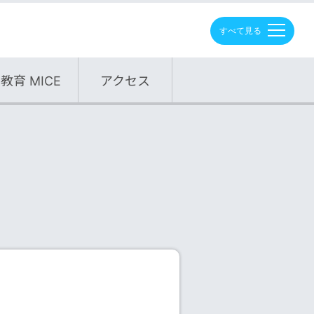
M
E
N
U
教育 MICE
アクセス