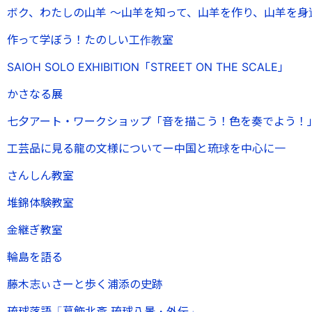
】ボク、わたしの山羊 〜山羊を知って、山羊を作り、山羊を身
】作って学ぼう！たのしい工作教室
OH SOLO EXHIBITION「STREET ON THE SCALE」
】かさなる展
】七夕アート・ワークショップ「音を描こう！色を奏でよう！
】工芸品に見る龍の文様についてー中国と琉球を中心に一
】さんしん教室
】堆錦体験教室
】金継ぎ教室
】輪島を語る
】藤木志ぃさーと歩く浦添の史跡
】琉球落語「葛飾北斎 琉球八景・外伝」