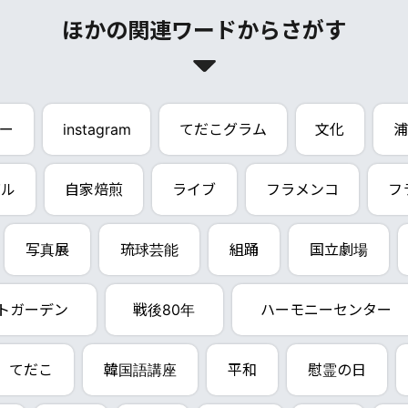
ほかの関連ワードからさがす
ー
instagram
てだこグラム
文化
浦
バル
自家焙煎
ライブ
フラメンコ
フ
写真展
琉球芸能
組踊
国立劇場
トガーデン
戦後80年
ハーモニーセンター
てだこ
韓国語講座
平和
慰霊の日