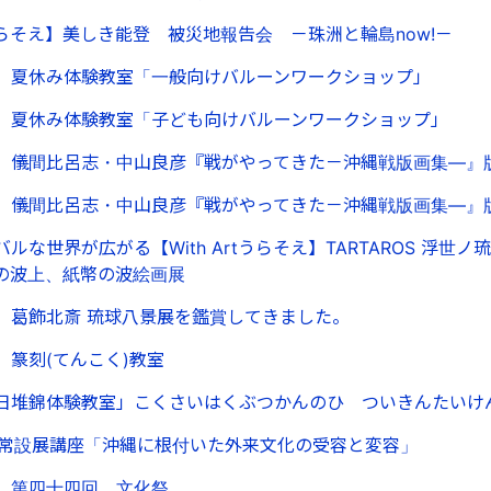
rtうらそえ】美しき能登 被災地報告会 －珠洲と輪島now!－
】夏休み体験教室「一般向けバルーンワークショップ」
】夏休み体験教室「子ども向けバルーンワークショップ」
】儀間比呂志・中山良彦『戦がやってきた－沖縄戦版画集—』
】儀間比呂志・中山良彦『戦がやってきた－沖縄戦版画集—』
ルな世界が広がる【With Artうらそえ】TARTAROS 浮世
の波上、紙幣の波絵画展
】葛飾北斎 琉球八景展を鑑賞してきました。
】篆刻(てんこく)教室
日堆錦体験教室」こくさいはくぶつかんのひ ついきんたいけん
期常設展講座「沖縄に根付いた外来文化の受容と変容」
 第四十四回 文化祭