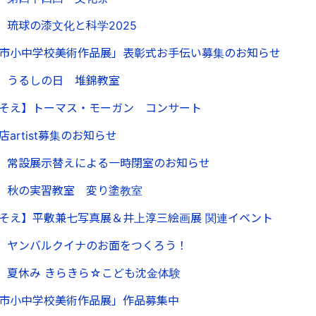
】琉球の漆文化と科学2025
添市小中学校美術作品展」表彰式お手伝い募集のお知らせ
】うるしの日 堆錦教室
t うらそえ】トーマス・モーガン コンサート
店artist募集のお知らせ
】常設展示替えによる一時閉室のお知らせ
】秋の実習教室 変り塗教室
t うらそえ】平敷兼七写真展＆井上淳三絵画展 関連イベント
】ヤンバルクイナのお面をつくろう！
】夏休み きらきら☆こども沈金体験
添市小中学校美術作品展」作品募集中