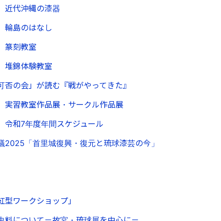
】近代沖縄の漆器
】輪島のはなし
】篆刻教室
】堆錦体験教室
可否の会」が読む『戦がやってきた』
】実習教室作品展・サークル作品展
】令和7年度年間スケジュール
議2025「首里城復興・復元と琉球漆芸の今」
紅型ワークショップ」
史料について－故宮・琉球展を中心に－