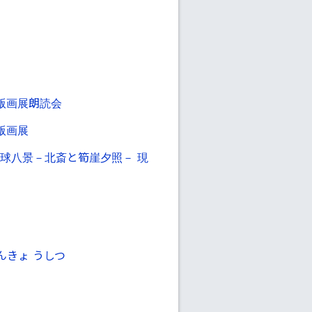
版画展朗読会
版画展
ノ琉球八景－北斎と筍崖夕照－ 現
きょ うしつ