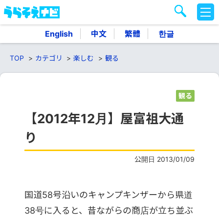
M
E
N
English
中文
繁體
한글
U
TOP
カテゴリ
楽しむ
観る
観る
【2012年12月】屋富祖大通
り
公開日 2013/01/09
国道58号沿いのキャンプキンザーから県道
38号に入ると、昔ながらの商店が立ち並ぶ