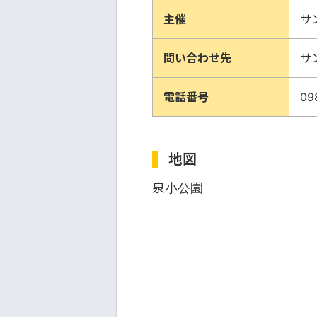
主催
サ
問い合わせ先
サ
電話番号
09
地図
泉小公園