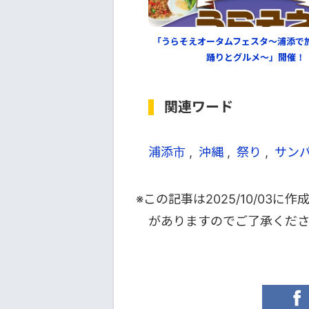
「うらそえオータムフェスタ～浦添で
踊りとグルメ～」開催！
関連ワード
浦添市
沖縄
祭り
サン
※この記事は
2025/10/03
に作
がありますのでご了承くだ