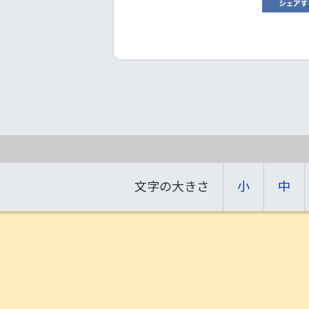
文字の大きさ
小
中