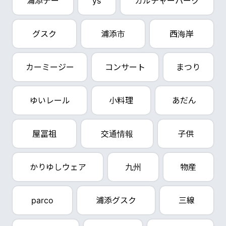
浦添デー
ys
カルチャーパーク
グスク
浦添市
西海岸
カーミージー
コンサート
まつり
ゆいレール
小料理
あだん
屋冨祖
交通情報
子供
かりゆしウェア
九州
物産
parco
浦添グスク
三線