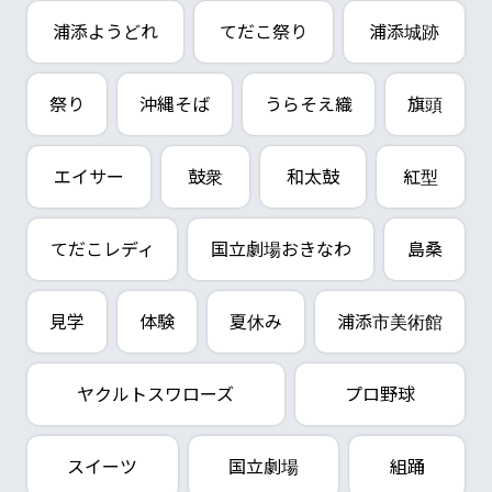
浦添ようどれ
てだこ祭り
浦添城跡
祭り
沖縄そば
うらそえ織
旗頭
エイサー
鼓衆
和太鼓
紅型
てだこレディ
国立劇場おきなわ
島桑
見学
体験
夏休み
浦添市美術館
ヤクルトスワローズ
プロ野球
スイーツ
国立劇場
組踊