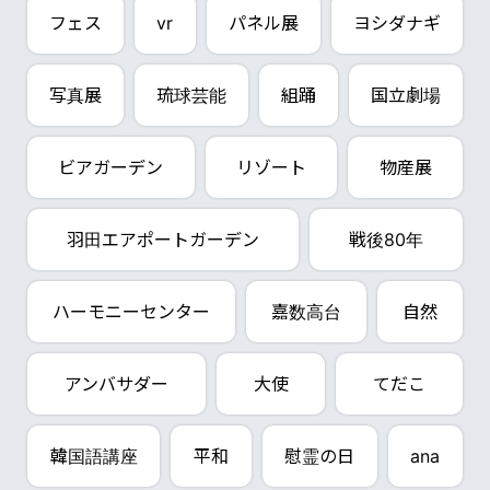
フェス
vr
パネル展
ヨシダナギ
写真展
琉球芸能
組踊
国立劇場
ビアガーデン
リゾート
物産展
羽田エアポートガーデン
戦後80年
ハーモニーセンター
嘉数高台
自然
アンバサダー
大使
てだこ
韓国語講座
平和
慰霊の日
ana