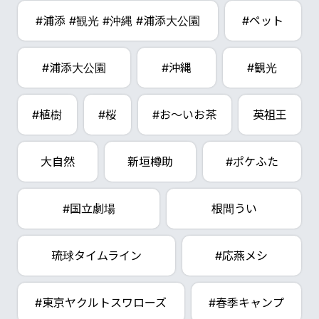
#浦添 #観光 #沖縄 #浦添大公園
#ペット
#浦添大公園
#沖縄
#観光
#植樹
#桜
#お～いお茶
英祖王
大自然
新垣樽助
#ポケふた
#国立劇場
根間うい
琉球タイムライン
#応燕メシ
#東京ヤクルトスワローズ
#春季キャンプ