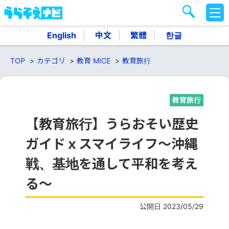
M
E
N
English
中文
繁體
한글
U
TOP
カテゴリ
教育 MICE
教育旅行
教育旅行
【教育旅行】うらおそい歴史
ガイドｘスマイライフ～沖縄
戦、基地を通して平和を考え
る～
公開日 2023/05/29