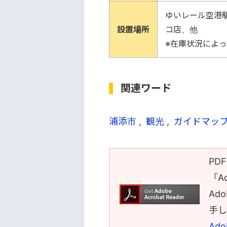
ゆいレール空港
設置場所
コ店、他
※在庫状況によ
関連ワード
浦添市
観光
ガイドマッ
PD
「A
Ad
手し
Ado