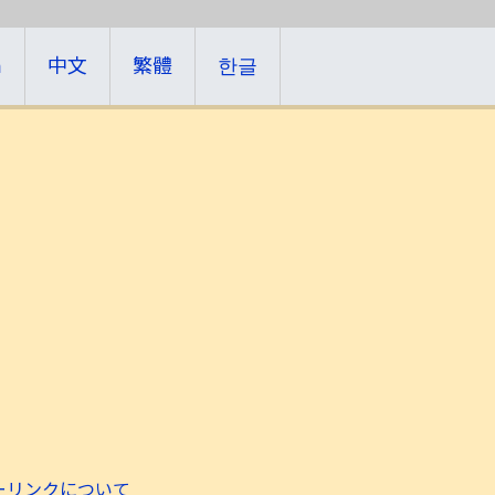
h
中文
繁體
한글
ーリンクについて