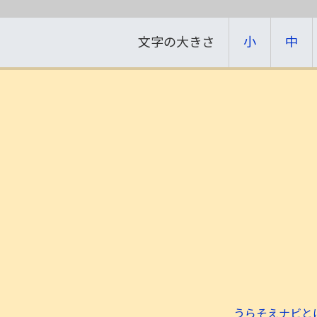
文字の大きさ
小
中
うらそえナビと