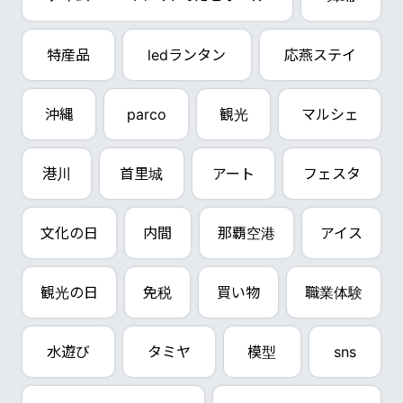
特産品
ledランタン
応燕ステイ
沖縄
parco
観光
マルシェ
港川
首里城
アート
フェスタ
文化の日
内間
那覇空港
アイス
観光の日
免税
買い物
職業体験
水遊び
タミヤ
模型
sns