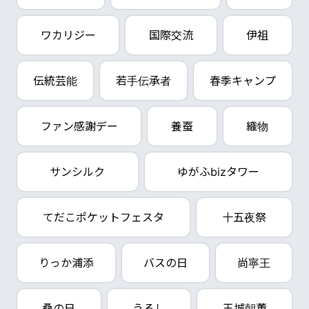
ワカリジー
国際交流
伊祖
伝統芸能
若手伝承者
春季キャンプ
ファン感謝デー
養蚕
織物
サンシルク
ゆがふbizタワー
てだこポケットフェスタ
十五夜祭
りっか浦添
バスの日
尚寧王
桑の日
うるし
玉城朝薫