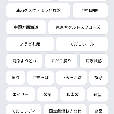
浦添グスク・ようどれ館
伊祖城跡
中頭方西海道
東京ヤクルトスワローズ
ようどれ館
てだこホール
浦添ようどれ
てだこ祭り
浦添城跡
祭り
沖縄そば
うらそえ織
旗頭
エイサー
鼓衆
和太鼓
紅型
てだこレディ
国立劇場おきなわ
島桑