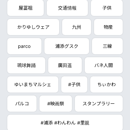
屋冨祖
交通情報
子供
かりゆしウェア
九州
物産
parco
浦添グスク
三線
琉球舞踊
廣田遥
バネ人間
ゆいまちマルシェ
#子供
ちぃかわ
パルコ
#映画祭
スタンプラリー
#浦添 #わんわん #里親