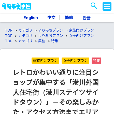
M
E
N
English
中文
繁體
한글
U
TOP
カテゴリ
よりみちプラン
家族向けプラン
TOP
カテゴリ
よりみちプラン
女子向けプラン
TOP
カテゴリ
属性
特集
家族向けプラン
女子向けプラン
特集
レトロかわいい通りに注目シ
ョップが集中する「港川外国
人住宅街（港川ステイツサイ
ドタウン）」－その楽しみか
た・アクセス方法までエリア