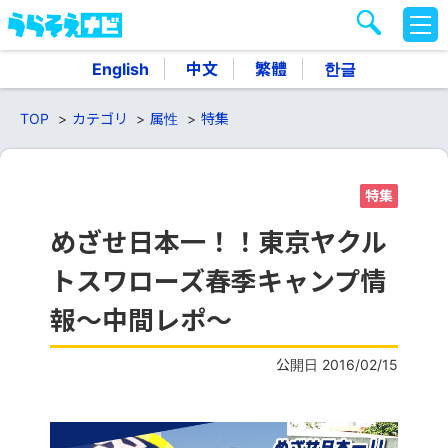
M
E
N
English
中文
繁體
한글
U
TOP
カテゴリ
属性
特集
特集
めざせ日本一！！東京ヤクル
トスワローズ春季キャンプ情
報～中間レポ～
公開日 2016/02/15