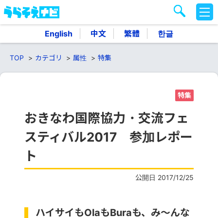
M
E
N
English
中文
繁體
한글
U
TOP
カテゴリ
属性
特集
特集
おきなわ国際協力・交流フェ
スティバル2017 参加レポー
ト
公開日 2017/12/25
ハイサイもOlaもBuraも、み～んな