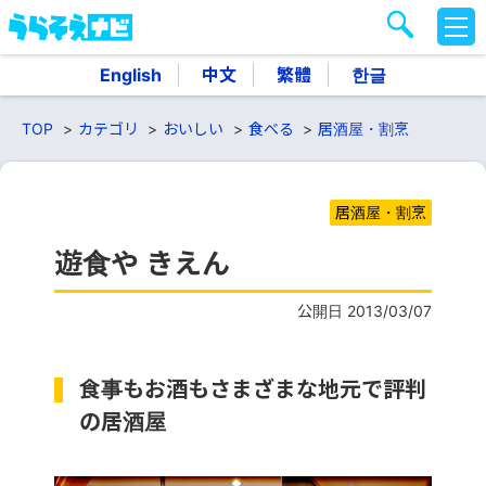
M
E
N
English
中文
繁體
한글
U
TOP
カテゴリ
おいしい
食べる
居酒屋・割烹
居酒屋・割烹
遊食や きえん
公開日 2013/03/07
食事もお酒もさまざまな地元で評判
の居酒屋