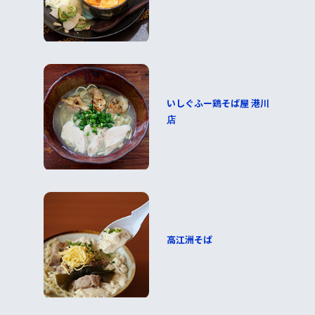
いしぐふー鶏そば屋 港川
店
高江洲そば