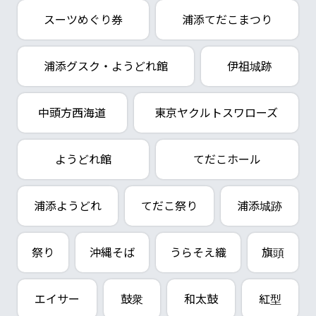
スーツめぐり券
浦添てだこまつり
浦添グスク・ようどれ館
伊祖城跡
中頭方西海道
東京ヤクルトスワローズ
ようどれ館
てだこホール
浦添ようどれ
てだこ祭り
浦添城跡
祭り
沖縄そば
うらそえ織
旗頭
エイサー
鼓衆
和太鼓
紅型