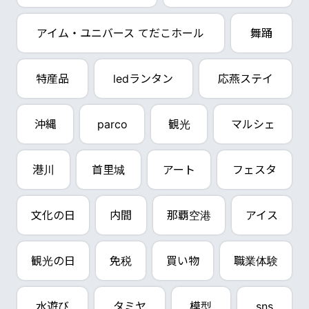
アイム・ユニバース てだこホール
舞踊
特産品
ledランタン
応燕ステイ
沖縄
parco
観光
マルシェ
港川
首里城
アート
フェスタ
文化の日
内間
那覇空港
アイス
観光の日
免税
買い物
職業体験
水遊び
タミヤ
模型
sns