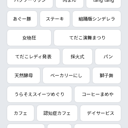
ハクソーリッジ
肉まん
tang tang
あぐー豚
ステーキ
組踊版シンデレラ
女物狂
てだこ演舞まつり
てだこレディ発表
採火式
パン
天然酵母
ベーカリーにし
獅子舞
うらそえスイーツめぐり
コーヒーまめや
カフェ
認知症カフェ
デイサービス