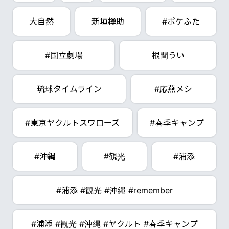
大自然
新垣樽助
#ポケふた
#国立劇場
根間うい
琉球タイムライン
#応燕メシ
#東京ヤクルトスワローズ
#春季キャンプ
#沖縄
#観光
#浦添
#浦添 #観光 #沖縄 #remember
#浦添 #観光 #沖縄 #ヤクルト #春季キャンプ