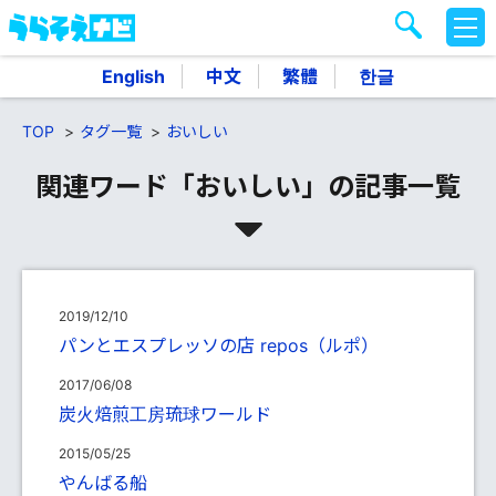
M
E
N
English
中文
繁體
한글
U
TOP
タグ一覧
おいしい
関連ワード「おいしい」の記事一覧
2019/12/10
パンとエスプレッソの店 repos（ルポ）
2017/06/08
炭火焙煎工房琉球ワールド
2015/05/25
やんばる船