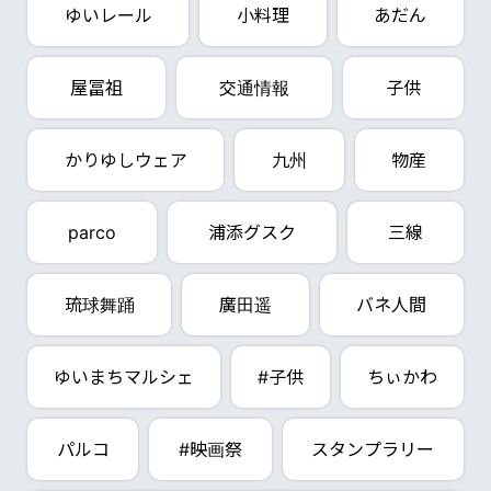
ゆいレール
小料理
あだん
屋冨祖
交通情報
子供
かりゆしウェア
九州
物産
parco
浦添グスク
三線
琉球舞踊
廣田遥
バネ人間
ゆいまちマルシェ
#子供
ちぃかわ
パルコ
#映画祭
スタンプラリー