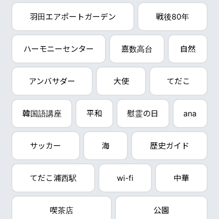
羽田エアポートガーデン
戦後80年
ハーモニーセンター
嘉数高台
自然
アンバサダー
大使
てだこ
韓国語講座
平和
慰霊の日
ana
サッカー
海
歴史ガイド
てだこ浦西駅
wi-fi
中華
喫茶店
公園