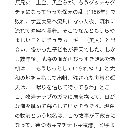
原兄弟、上皇、天皇らが、もうグッチャグ
チャになって争った保元の乱（1156年）で
敗れ、伊豆大島へ流刑になった後、流れに
流れて沖縄へ漂着。そこでなんともうらや
ましいことにチュラカーギー（美人）と出
会い、授かった子どもが舜天でした。しか
し数年後、武将の血が再びうずき始めた為
朝は、「もうじっとしていられぬ！」と大
和の地を目指して出帆。残された奥様と舜
天は、「帰りを信じて待ってるわ」とこ
こ、牧港テラブのガマに居を構えて、日が
な海を眺めて暮らしていたそうです。現在
の牧港という地名は、この故事が下敷きに
なって、待つ港→マチナト→牧港、と呼ば