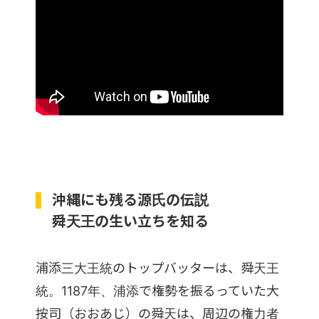
沖縄にも残る源氏の伝説
舜天王の生い立ちを知る
浦添三大王統のトップバッターは、舜天王
統。1187年、浦添で権勢を振るっていた大
按司（おおあじ）の舜天は、周辺の権力者