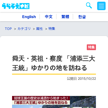
M
E
N
English
中文
繁體
한글
U
TOP
カテゴリ
属性
特集
特集
舜天・英祖・察度 「浦添三大
王統」ゆかりの地を訪ねる
公開日 2015/10/22