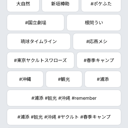
大自然
新垣樽助
#ポケふた
#国立劇場
根間うい
琉球タイムライン
#応燕メシ
#東京ヤクルトスワローズ
#春季キャンプ
#沖縄
#観光
#浦添
#浦添 #観光 #沖縄 #remember
#浦添 #観光 #沖縄 #ヤクルト #春季キャンプ