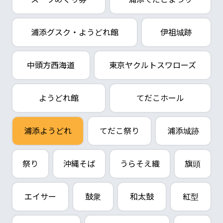
浦添グスク・ようどれ館
伊祖城跡
中頭方西海道
東京ヤクルトスワローズ
ようどれ館
てだこホール
浦添ようどれ
てだこ祭り
浦添城跡
祭り
沖縄そば
うらそえ織
旗頭
エイサー
鼓衆
和太鼓
紅型