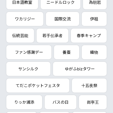
日本語教室
ニードルロック
為朝岩
ワカリジー
国際交流
伊祖
伝統芸能
若手伝承者
春季キャンプ
ファン感謝デー
養蚕
織物
サンシルク
ゆがふbizタワー
てだこポケットフェスタ
十五夜祭
りっか浦添
バスの日
尚寧王