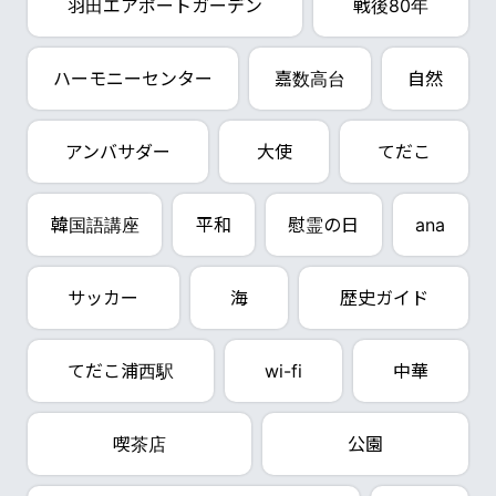
羽田エアポートガーデン
戦後80年
ハーモニーセンター
嘉数高台
自然
アンバサダー
大使
てだこ
韓国語講座
平和
慰霊の日
ana
サッカー
海
歴史ガイド
てだこ浦西駅
wi-fi
中華
喫茶店
公園