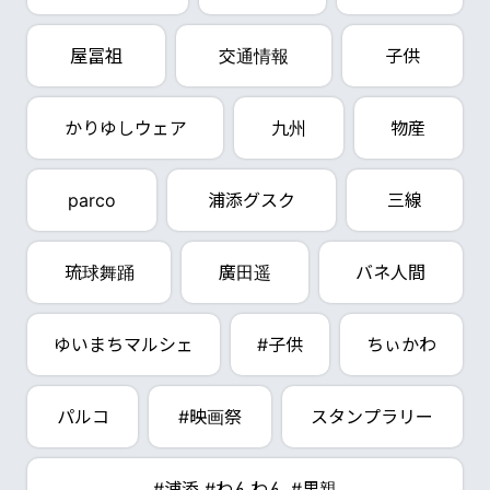
屋冨祖
交通情報
子供
かりゆしウェア
九州
物産
parco
浦添グスク
三線
琉球舞踊
廣田遥
バネ人間
ゆいまちマルシェ
#子供
ちぃかわ
パルコ
#映画祭
スタンプラリー
#浦添 #わんわん #里親