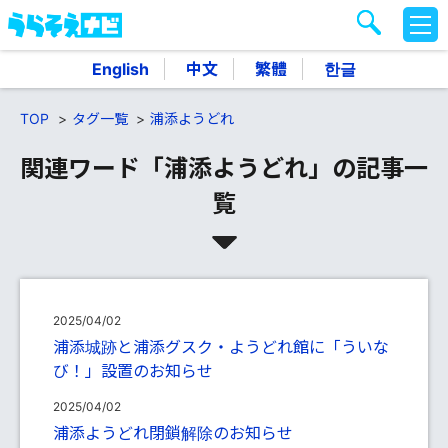
M
E
N
English
中文
繁體
한글
U
TOP
タグ一覧
浦添ようどれ
関連ワード「浦添ようどれ」の記事一
覧
2025/04/02
浦添城跡と浦添グスク・ようどれ館に「ういな
び！」設置のお知らせ
2025/04/02
浦添ようどれ閉鎖解除のお知らせ