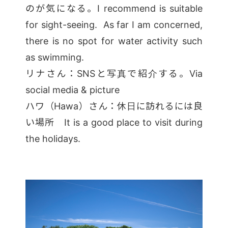
のが気になる。I recommend is suitable
for sight-seeing. As far I am concerned,
there is no spot for water activity such
as swimming.
リナさん：SNSと写真で紹介する。Via
social media & picture
ハワ（Hawa）さん：休日に訪れるには良
い場所 It is a good place to visit during
the holidays.