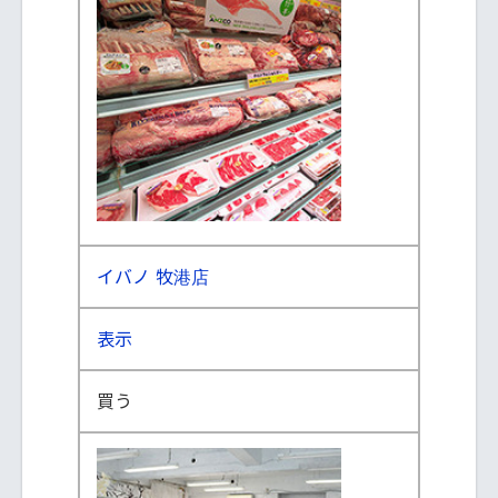
イバノ 牧港店
表示
買う