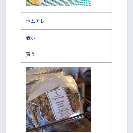
ポムアレー
表示
買う