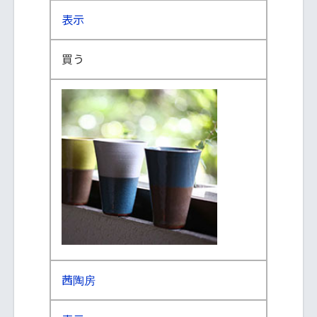
表示
買う
茜陶房