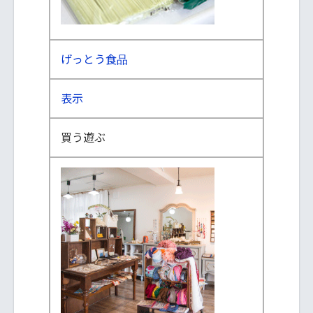
げっとう食品
表示
買う
遊ぶ