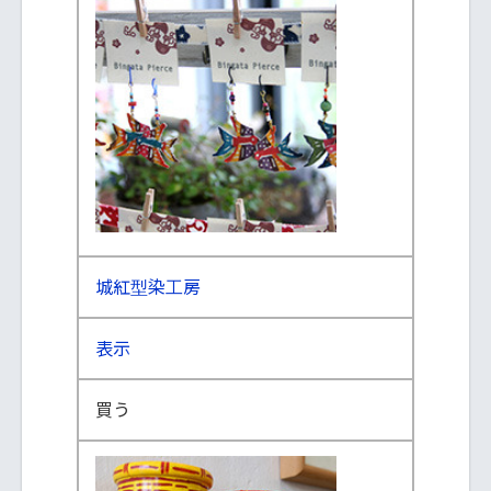
城紅型染工房
表示
買う