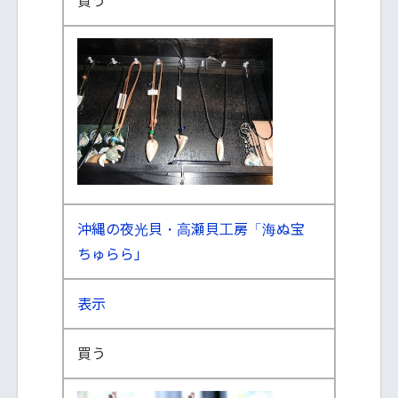
買う
沖縄の夜光貝・高瀬貝工房「海ぬ宝
ちゅらら」
表示
買う