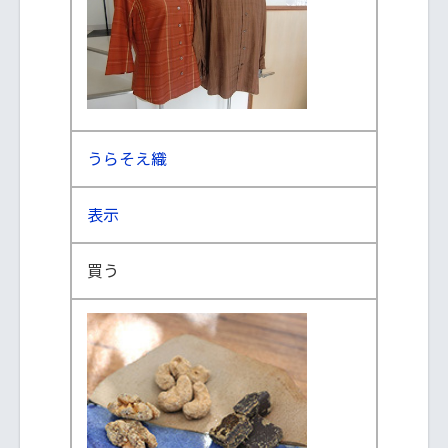
うらそえ織
表示
買う