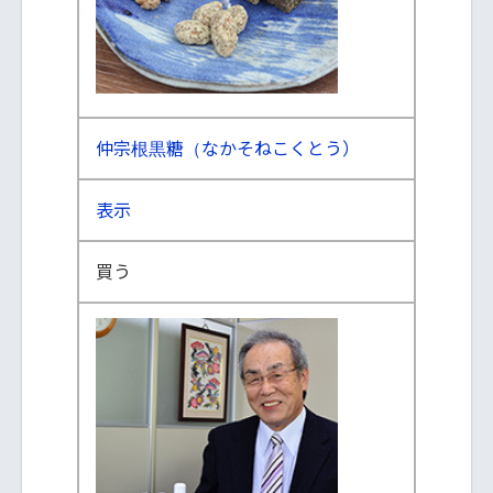
仲宗根黒糖（なかそねこくとう）
表示
買う