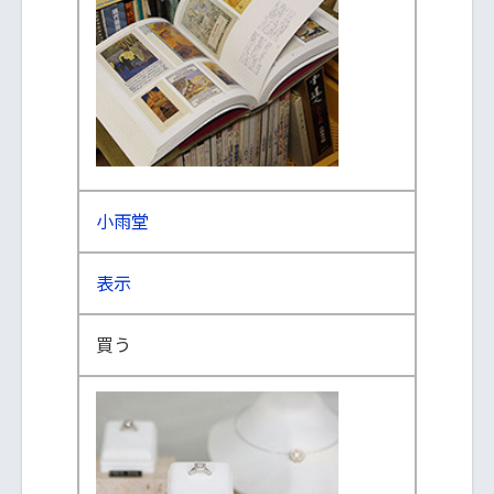
小雨堂
表示
買う