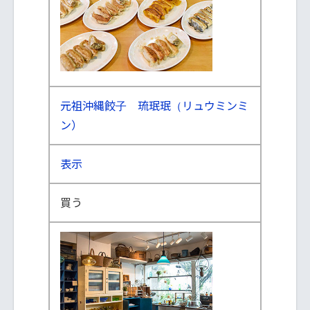
元祖沖縄餃子 琉珉珉（リュウミンミ
ン）
表示
買う