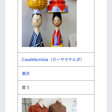
CasaMachilda（カーサマチルダ）
表示
買う