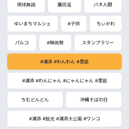
琉球舞踊
廣田遥
バネ人間
ゆいまちマルシェ
#子供
ちぃかわ
パルコ
#映画祭
スタンプラリー
#浦添 #わんわん #里親
#浦添 #わんにゃん #にゃんにゃん #里親
ちむどんどん
沖縄そばの日
#浦添 #観光 #浦添大公園 #ワンコ