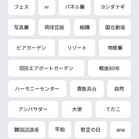
フェス
vr
パネル展
ヨシダナギ
写真展
琉球芸能
組踊
国立劇場
ビアガーデン
リゾート
物産展
羽田エアポートガーデン
戦後80年
ハーモニーセンター
嘉数高台
自然
アンバサダー
大使
てだこ
韓国語講座
平和
慰霊の日
ana