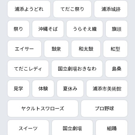
浦添ようどれ
てだこ祭り
浦添城跡
祭り
沖縄そば
うらそえ織
旗頭
エイサー
鼓衆
和太鼓
紅型
てだこレディ
国立劇場おきなわ
島桑
見学
体験
夏休み
浦添市美術館
ヤクルトスワローズ
プロ野球
スイーツ
国立劇場
組踊