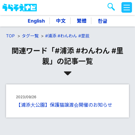
M
E
N
English
中文
繁體
한글
U
TOP
タグ一覧
#浦添 #わんわん #里親
関連ワード「#浦添 #わんわん #里
親」の記事一覧
2023/09/26
【浦添大公園】保護猫譲渡会開催のお知らせ