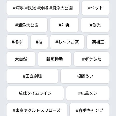
#浦添 #観光 #沖縄 #浦添大公園
#ペット
#浦添大公園
#沖縄
#観光
#植樹
#桜
#お～いお茶
英祖王
大自然
新垣樽助
#ポケふた
#国立劇場
根間うい
琉球タイムライン
#応燕メシ
#東京ヤクルトスワローズ
#春季キャンプ