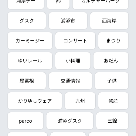
浦添デー
ys
カルチャーパーク
グスク
浦添市
西海岸
カーミージー
コンサート
まつり
ゆいレール
小料理
あだん
屋冨祖
交通情報
子供
かりゆしウェア
九州
物産
parco
浦添グスク
三線