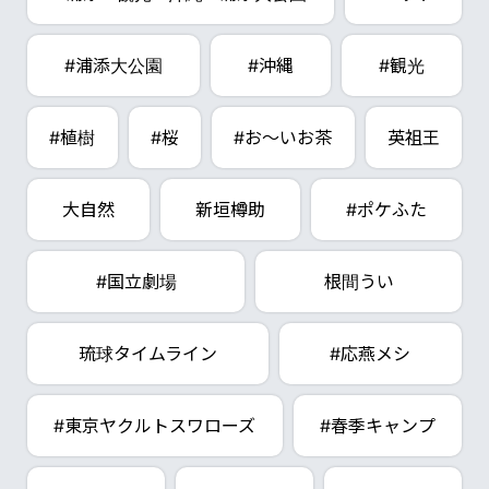
#浦添大公園
#沖縄
#観光
#植樹
#桜
#お～いお茶
英祖王
大自然
新垣樽助
#ポケふた
#国立劇場
根間うい
琉球タイムライン
#応燕メシ
#東京ヤクルトスワローズ
#春季キャンプ