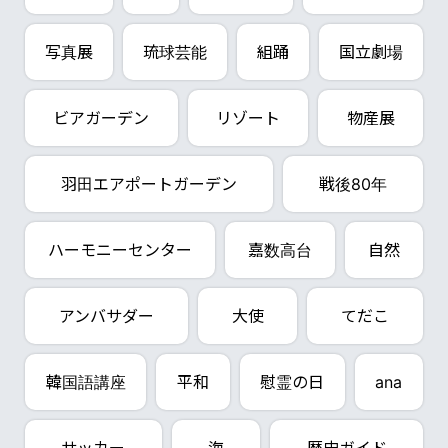
写真展
琉球芸能
組踊
国立劇場
ビアガーデン
リゾート
物産展
羽田エアポートガーデン
戦後80年
ハーモニーセンター
嘉数高台
自然
アンバサダー
大使
てだこ
韓国語講座
平和
慰霊の日
ana