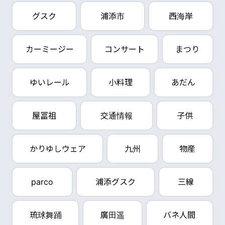
グスク
浦添市
西海岸
カーミージー
コンサート
まつり
ゆいレール
小料理
あだん
屋冨祖
交通情報
子供
かりゆしウェア
九州
物産
parco
浦添グスク
三線
琉球舞踊
廣田遥
バネ人間