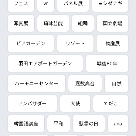
フェス
vr
パネル展
ヨシダナギ
写真展
琉球芸能
組踊
国立劇場
ビアガーデン
リゾート
物産展
羽田エアポートガーデン
戦後80年
ハーモニーセンター
嘉数高台
自然
アンバサダー
大使
てだこ
韓国語講座
平和
慰霊の日
ana