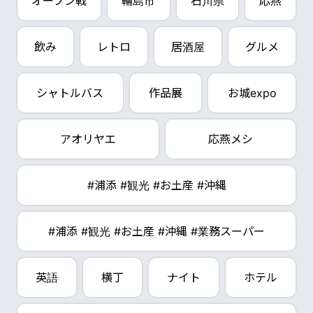
オープン戦
輪島市
石川県
応燕
飲み
レトロ
居酒屋
グルメ
シャトルバス
作品展
お城expo
アオリヤエ
応燕メシ
#浦添 #観光 #お土産 #沖縄
#浦添 #観光 #お土産 #沖縄 #業務スーパー
英語
横丁
ナイト
ホテル