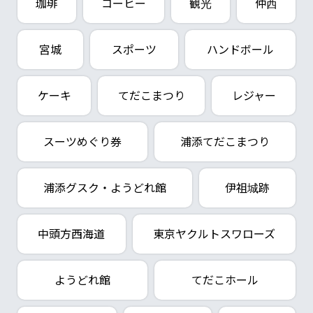
珈琲
コーヒー
観光
仲西
宮城
スポーツ
ハンドボール
ケーキ
てだこまつり
レジャー
スーツめぐり券
浦添てだこまつり
浦添グスク・ようどれ館
伊祖城跡
中頭方西海道
東京ヤクルトスワローズ
ようどれ館
てだこホール