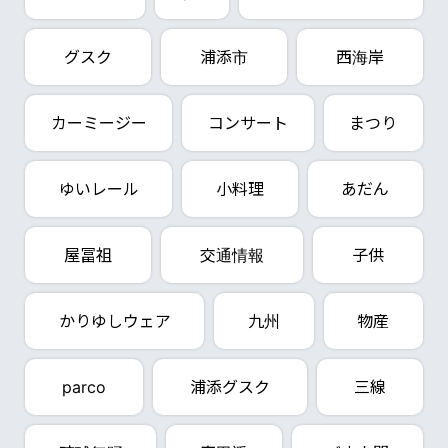
グスク
浦添市
西海岸
カーミージー
コンサート
まつり
ゆいレール
小料理
あだん
屋冨祖
交通情報
子供
かりゆしウェア
九州
物産
parco
浦添グスク
三線