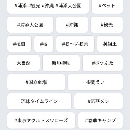
#浦添 #観光 #沖縄 #浦添大公園
#ペット
#浦添大公園
#沖縄
#観光
#植樹
#桜
#お～いお茶
英祖王
大自然
新垣樽助
#ポケふた
#国立劇場
根間うい
琉球タイムライン
#応燕メシ
#東京ヤクルトスワローズ
#春季キャンプ