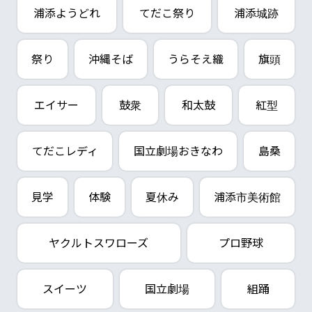
浦添ようどれ
てだこ祭り
浦添城跡
祭り
沖縄そば
うらそえ織
旗頭
エイサー
鼓衆
和太鼓
紅型
てだこレディ
国立劇場おきなわ
島桑
見学
体験
夏休み
浦添市美術館
ヤクルトスワローズ
プロ野球
スイーツ
国立劇場
組踊