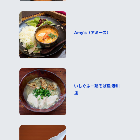
Amy's（アミーズ）
いしぐふー鶏そば屋 港川
店