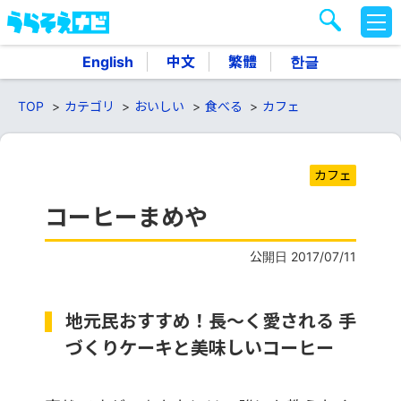
M
E
N
English
中文
繁體
한글
U
TOP
カテゴリ
おいしい
食べる
カフェ
カフェ
コーヒーまめや
公開日 2017/07/11
地元民おすすめ！長～く愛される 手
づくりケーキと美味しいコーヒー