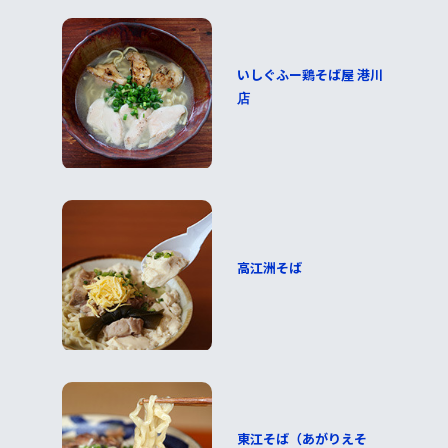
いしぐふー鶏そば屋 港川
店
高江洲そば
東江そば（あがりえそ