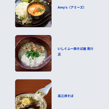
Amy's（アミーズ）
いしぐふー鶏そば屋 港川
店
高江洲そば