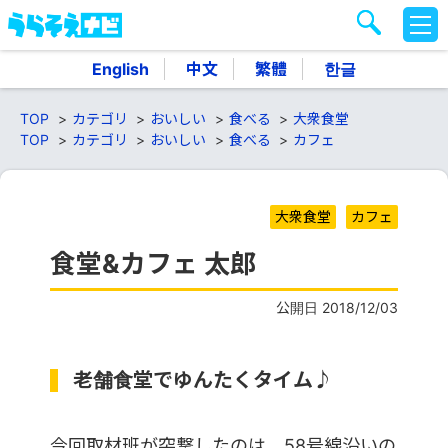
M
E
N
English
中文
繁體
한글
U
TOP
カテゴリ
おいしい
食べる
大衆食堂
TOP
カテゴリ
おいしい
食べる
カフェ
大衆食堂
カフェ
食堂&カフェ 太郎
公開日 2018/12/03
老舗食堂でゆんたくタイム♪
今回取材班が突撃したのは、58号線沿いの