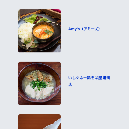
Amy's（アミーズ）
いしぐふー鶏そば屋 港川
店