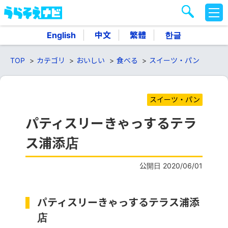
M
E
N
English
中文
繁體
한글
U
TOP
カテゴリ
おいしい
食べる
スイーツ・パン
スイーツ・パン
パティスリーきゃっするテラ
ス浦添店
公開日 2020/06/01
パティスリーきゃっするテラス浦添
店