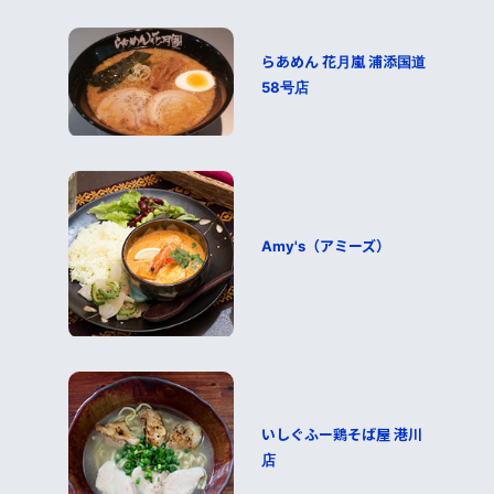
らあめん 花月嵐 浦添国道
58号店
Amy's（アミーズ）
いしぐふー鶏そば屋 港川
店