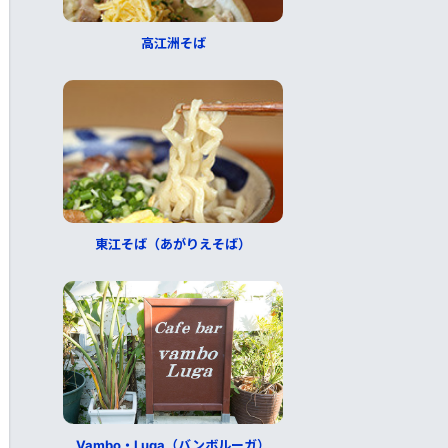
高江洲そば
東江そば（あがりえそば）
Vambo・Luga（バンボルーガ）