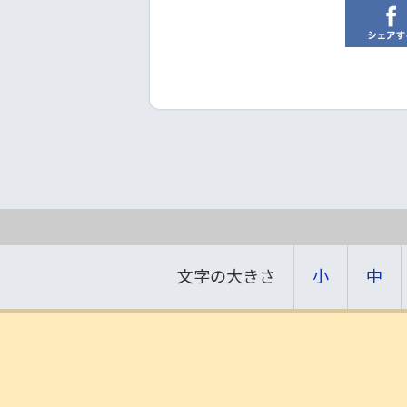
文字の大きさ
小
中