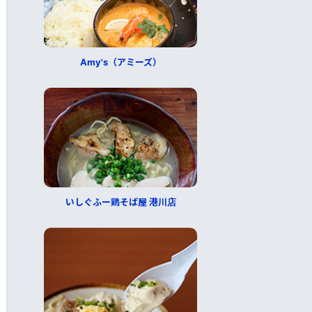
Amy's（アミーズ）
いしぐふー鶏そば屋 港川店