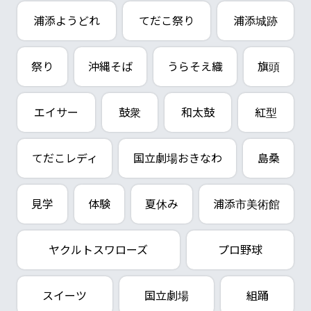
浦添ようどれ
てだこ祭り
浦添城跡
祭り
沖縄そば
うらそえ織
旗頭
エイサー
鼓衆
和太鼓
紅型
てだこレディ
国立劇場おきなわ
島桑
見学
体験
夏休み
浦添市美術館
ヤクルトスワローズ
プロ野球
スイーツ
国立劇場
組踊