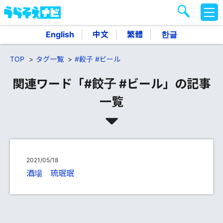
M
E
N
English
中文
繁體
한글
U
TOP
タグ一覧
#餃子 #ビール
関連ワード「#餃子 #ビール」の記事
一覧
2021/05/18
酒場 琉珉珉