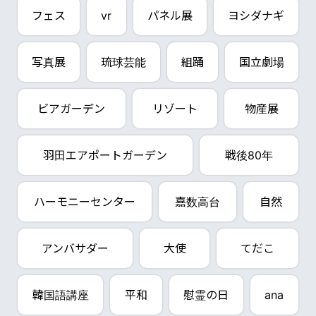
フェス
vr
パネル展
ヨシダナギ
写真展
琉球芸能
組踊
国立劇場
ビアガーデン
リゾート
物産展
羽田エアポートガーデン
戦後80年
ハーモニーセンター
嘉数高台
自然
アンバサダー
大使
てだこ
韓国語講座
平和
慰霊の日
ana