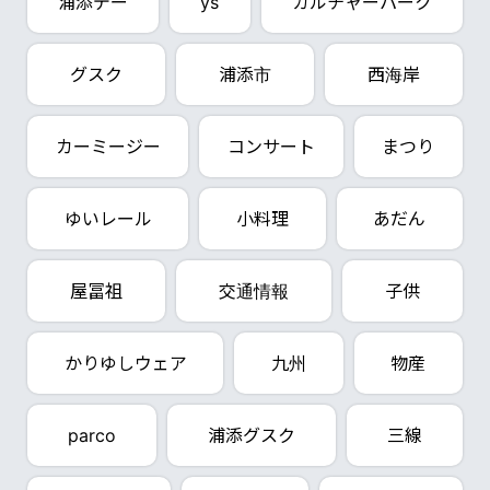
浦添デー
ys
カルチャーパーク
グスク
浦添市
西海岸
カーミージー
コンサート
まつり
ゆいレール
小料理
あだん
屋冨祖
交通情報
子供
かりゆしウェア
九州
物産
parco
浦添グスク
三線