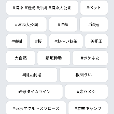
#浦添 #観光 #沖縄 #浦添大公園
#ペット
#浦添大公園
#沖縄
#観光
#植樹
#桜
#お～いお茶
英祖王
大自然
新垣樽助
#ポケふた
#国立劇場
根間うい
琉球タイムライン
#応燕メシ
#東京ヤクルトスワローズ
#春季キャンプ