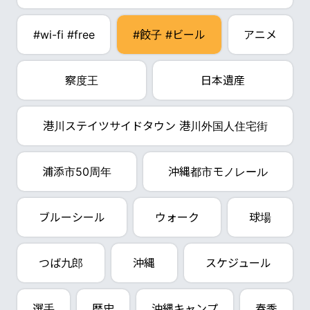
#wi-fi #free
#餃子 #ビール
アニメ
察度王
日本遺産
港川ステイツサイドタウン 港川外国人住宅街
浦添市50周年
沖縄都市モノレール
ブルーシール
ウォーク
球場
つば九郎
沖縄
スケジュール
選手
歴史
沖縄キャンプ
春季