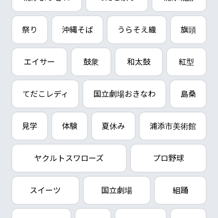
祭り
沖縄そば
うらそえ織
旗頭
エイサー
鼓衆
和太鼓
紅型
てだこレディ
国立劇場おきなわ
島桑
見学
体験
夏休み
浦添市美術館
ヤクルトスワローズ
プロ野球
スイーツ
国立劇場
組踊