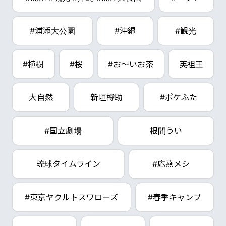
#浦添大公園
#沖縄
#観光
#植樹
#桜
#お～いお茶
英祖王
大自然
新垣樽助
#ポケふた
#国立劇場
根間うい
琉球タイムライン
#応燕メシ
#東京ヤクルトスワローズ
#春季キャンプ