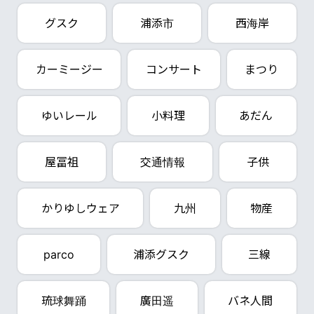
グスク
浦添市
西海岸
カーミージー
コンサート
まつり
ゆいレール
小料理
あだん
屋冨祖
交通情報
子供
かりゆしウェア
九州
物産
parco
浦添グスク
三線
琉球舞踊
廣田遥
バネ人間