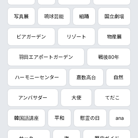
写真展
琉球芸能
組踊
国立劇場
ビアガーデン
リゾート
物産展
羽田エアポートガーデン
戦後80年
ハーモニーセンター
嘉数高台
自然
アンバサダー
大使
てだこ
韓国語講座
平和
慰霊の日
ana