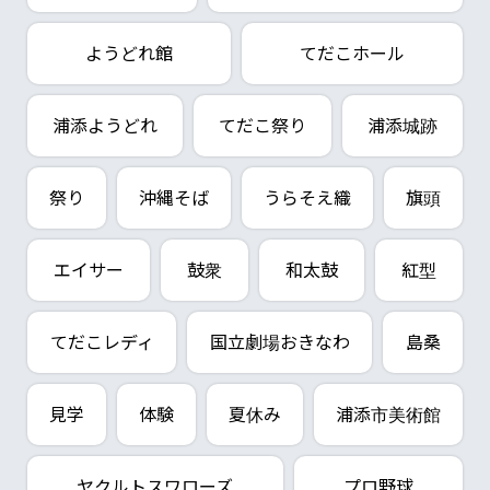
ようどれ館
てだこホール
浦添ようどれ
てだこ祭り
浦添城跡
祭り
沖縄そば
うらそえ織
旗頭
エイサー
鼓衆
和太鼓
紅型
てだこレディ
国立劇場おきなわ
島桑
見学
体験
夏休み
浦添市美術館
ヤクルトスワローズ
プロ野球