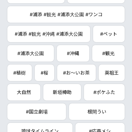
#浦添 #観光 #浦添大公園 #ワンコ
#浦添 #観光 #沖縄 #浦添大公園
#ペット
#浦添大公園
#沖縄
#観光
#植樹
#桜
#お～いお茶
英祖王
大自然
新垣樽助
#ポケふた
#国立劇場
根間うい
琉球タイムライン
#応燕メシ