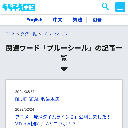
M
E
N
English
中文
繁體
한글
U
TOP
タグ一覧
ブルーシール
関連ワード「ブルーシール」の記事一
覧
2024/08/29
BLUE SEAL 牧港本店
2022/02/24
アニメ「琉球タイムライン２」公開しました！
VTuber根間ういとコラボ！？