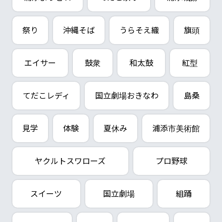
祭り
沖縄そば
うらそえ織
旗頭
エイサー
鼓衆
和太鼓
紅型
てだこレディ
国立劇場おきなわ
島桑
見学
体験
夏休み
浦添市美術館
ヤクルトスワローズ
プロ野球
スイーツ
国立劇場
組踊