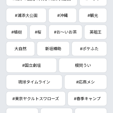
#浦添大公園
#沖縄
#観光
#植樹
#桜
#お～いお茶
英祖王
大自然
新垣樽助
#ポケふた
#国立劇場
根間うい
琉球タイムライン
#応燕メシ
#東京ヤクルトスワローズ
#春季キャンプ