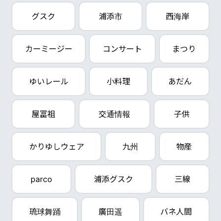
グスク
浦添市
西海岸
カーミージー
コンサート
まつり
ゆいレール
小料理
あだん
屋冨祖
交通情報
子供
かりゆしウェア
九州
物産
parco
浦添グスク
三線
琉球舞踊
廣田遥
バネ人間