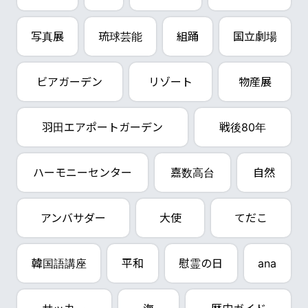
写真展
琉球芸能
組踊
国立劇場
ビアガーデン
リゾート
物産展
羽田エアポートガーデン
戦後80年
ハーモニーセンター
嘉数高台
自然
アンバサダー
大使
てだこ
韓国語講座
平和
慰霊の日
ana