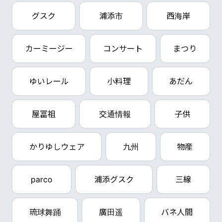
グスク
浦添市
西海岸
カーミージー
コンサート
まつり
ゆいレール
小料理
あだん
屋冨祖
交通情報
子供
かりゆしウェア
九州
物産
parco
浦添グスク
三線
琉球舞踊
廣田遥
バネ人間