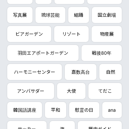
写真展
琉球芸能
組踊
国立劇場
ビアガーデン
リゾート
物産展
羽田エアポートガーデン
戦後80年
ハーモニーセンター
嘉数高台
自然
アンバサダー
大使
てだこ
韓国語講座
平和
慰霊の日
ana