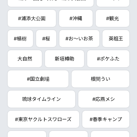
#浦添大公園
#沖縄
#観光
#植樹
#桜
#お～いお茶
英祖王
大自然
新垣樽助
#ポケふた
#国立劇場
根間うい
琉球タイムライン
#応燕メシ
#東京ヤクルトスワローズ
#春季キャンプ