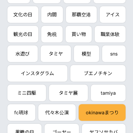
文化の日
内間
那覇空港
アイス
観光の日
免税
買い物
職業体験
水遊び
タミヤ
模型
sns
インスタグラム
ブエノチキン
ミニ四駆
タミヤ展
tamiya
fc琉球
代々木公演
okinawaまつり
黒糖の日
ゴーヤー
ヤフソサカバ