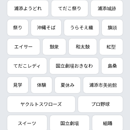
浦添ようどれ
てだこ祭り
浦添城跡
祭り
沖縄そば
うらそえ織
旗頭
エイサー
鼓衆
和太鼓
紅型
てだこレディ
国立劇場おきなわ
島桑
見学
体験
夏休み
浦添市美術館
ヤクルトスワローズ
プロ野球
スイーツ
国立劇場
組踊