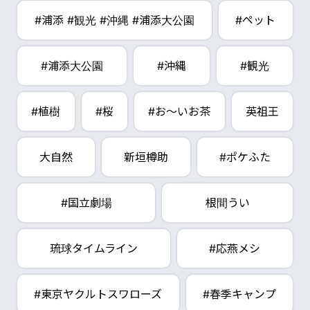
#浦添 #観光 #沖縄 #浦添大公園
#ペット
#浦添大公園
#沖縄
#観光
#植樹
#桜
#お～いお茶
英祖王
大自然
新垣樽助
#ポケふた
#国立劇場
根間うい
琉球タイムライン
#応燕メシ
#東京ヤクルトスワローズ
#春季キャンプ