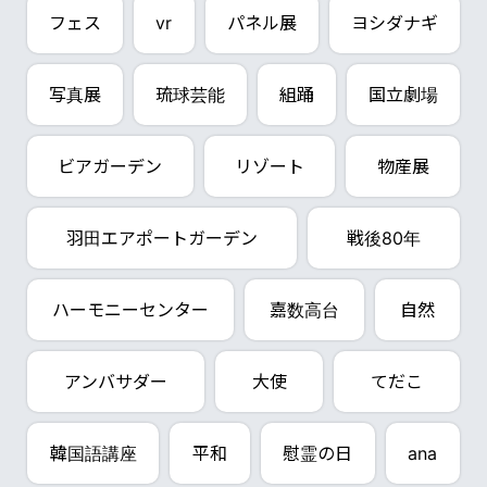
フェス
vr
パネル展
ヨシダナギ
写真展
琉球芸能
組踊
国立劇場
ビアガーデン
リゾート
物産展
羽田エアポートガーデン
戦後80年
ハーモニーセンター
嘉数高台
自然
アンバサダー
大使
てだこ
韓国語講座
平和
慰霊の日
ana