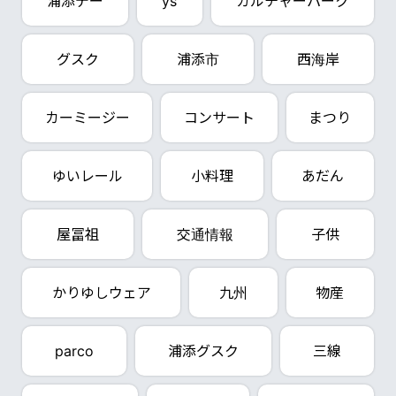
浦添デー
ys
カルチャーパーク
グスク
浦添市
西海岸
カーミージー
コンサート
まつり
ゆいレール
小料理
あだん
屋冨祖
交通情報
子供
かりゆしウェア
九州
物産
parco
浦添グスク
三線