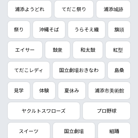
浦添ようどれ
てだこ祭り
浦添城跡
祭り
沖縄そば
うらそえ織
旗頭
エイサー
鼓衆
和太鼓
紅型
てだこレディ
国立劇場おきなわ
島桑
見学
体験
夏休み
浦添市美術館
ヤクルトスワローズ
プロ野球
スイーツ
国立劇場
組踊