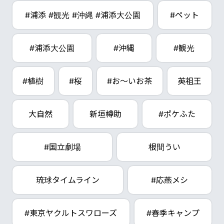
#浦添 #観光 #沖縄 #浦添大公園
#ペット
#浦添大公園
#沖縄
#観光
#植樹
#桜
#お～いお茶
英祖王
大自然
新垣樽助
#ポケふた
#国立劇場
根間うい
琉球タイムライン
#応燕メシ
#東京ヤクルトスワローズ
#春季キャンプ