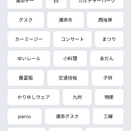
浦添デー
ys
カルチャーパーク
グスク
浦添市
西海岸
カーミージー
コンサート
まつり
ゆいレール
小料理
あだん
屋冨祖
交通情報
子供
かりゆしウェア
九州
物産
parco
浦添グスク
三線