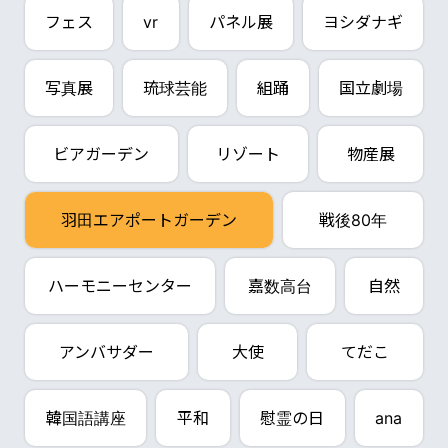
フェス
vr
パネル展
ヨシダナギ
写真展
琉球芸能
組踊
国立劇場
ビアガーデン
リゾート
物産展
羽田エアポートガーデン
戦後80年
ハーモニーセンター
嘉数高台
自然
アンバサダー
大使
てだこ
韓国語講座
平和
慰霊の日
ana