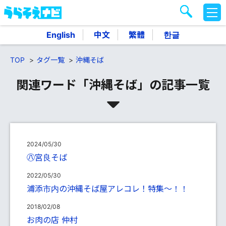
M
E
N
English
中文
繁體
한글
U
TOP
タグ一覧
沖縄そば
関連ワード「沖縄そば」の記事一覧
2024/05/30
㊇宮良そば
2022/05/30
浦添市内の沖縄そば屋アレコレ！特集～！！
2018/02/08
お肉の店 仲村