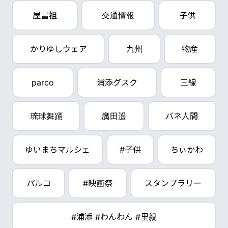
屋冨祖
交通情報
子供
かりゆしウェア
九州
物産
parco
浦添グスク
三線
琉球舞踊
廣田遥
バネ人間
ゆいまちマルシェ
#子供
ちぃかわ
パルコ
#映画祭
スタンプラリー
#浦添 #わんわん #里親