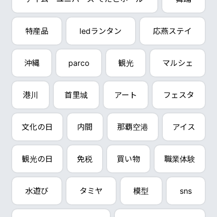
特産品
ledランタン
応燕ステイ
沖縄
parco
観光
マルシェ
港川
首里城
アート
フェスタ
文化の日
内間
那覇空港
アイス
観光の日
免税
買い物
職業体験
水遊び
タミヤ
模型
sns