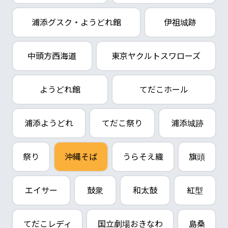
浦添グスク・ようどれ館
伊祖城跡
中頭方西海道
東京ヤクルトスワローズ
ようどれ館
てだこホール
浦添ようどれ
てだこ祭り
浦添城跡
祭り
沖縄そば
うらそえ織
旗頭
エイサー
鼓衆
和太鼓
紅型
てだこレディ
国立劇場おきなわ
島桑