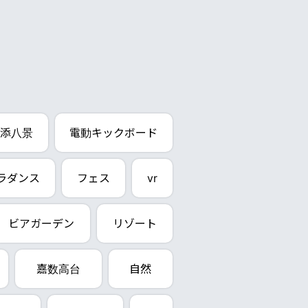
添八景
電動キックボード
ラダンス
フェス
vr
ビアガーデン
リゾート
嘉数高台
自然