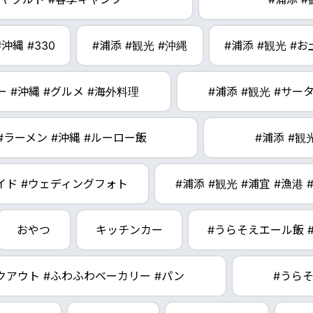
沖縄 #330
#浦添 #観光 #沖縄
#浦添 #観光 #
ー #沖縄 #グルメ #海外料理
#浦添 #観光 #サー
 #ラーメン #沖縄 #ルーロー飯
#浦添 #観
メイド #ウェディングフォト
#浦添 #観光 #浦宜 #漁港
おやつ
キッチンカー
#うらそえエール飯 
クアウト #ふわふわベーカリー #パン
#うら