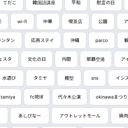
てだこ
韓国語講座
平和
慰霊の日
駅
wi-fi
中華
喫茶店
公園
ア
dランタン
応燕ステイ
沖縄
parco
ェスタ
文化の日
内間
那覇空港
ア
水遊び
タミヤ
模型
sns
イン
tamiya
fc琉球
代々木公演
okinawaまつり
あしびなー
アウトレットモール
焼肉