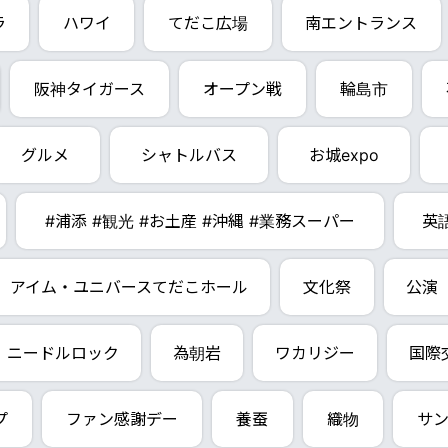
ラ
ハワイ
てだこ広場
南エントランス
阪神タイガース
オープン戦
輪島市
グルメ
シャトルバス
お城expo
#浦添 #観光 #お土産 #沖縄 #業務スーパー
英
アイム・ユニバースてだこホール
文化祭
公演
ニードルロック
為朝岩
ワカリジー
国際
プ
ファン感謝デー
養蚕
織物
サ