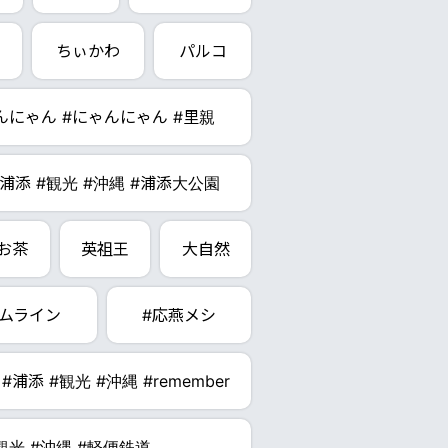
ちぃかわ
パルコ
わんにゃん #にゃんにゃん #里親
#浦添 #観光 #沖縄 #浦添大公園
お茶
英祖王
大自然
ムライン
#応燕メシ
#浦添 #観光 #沖縄 #remember
観光 #沖縄 #軽便鉄道