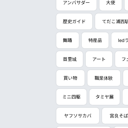
アンバサダー
大使
歴史ガイド
てだこ浦西
舞踊
特産品
le
首里城
アート
フ
買い物
職業体験
ミニ四駆
タミヤ展
ヤフソサカバ
宮良そば