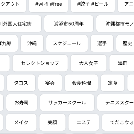
イクアウト
#wi-fi #free
#餃子 #ビール
アニ
川外国人住宅街
浦添市50周年
沖縄都市モ
ば九郎
沖縄
スケジュール
選手
歴史
ド
セレクトショップ
大人女子
海鮮
タコス
宴会
会食料理
定食
お寿司
サッカースクール
テニススクー
メイク
美顔
エステ
てだこウォ