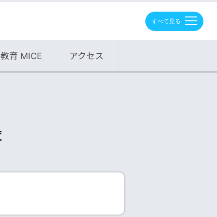
M
E
N
U
教育 MICE
アクセス
覧