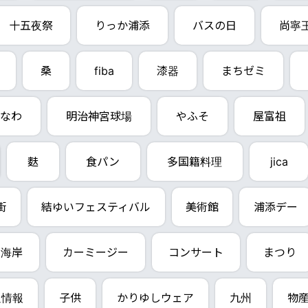
十五夜祭
りっか浦添
バスの日
尚寧
桑
fiba
漆器
まちゼミ
なわ
明治神宮球場
やふそ
屋富祖
麩
食パン
多国籍料理
jica
街
結ゆいフェスティバル
美術館
浦添デー
西海岸
カーミージー
コンサート
まつり
通情報
子供
かりゆしウェア
九州
物