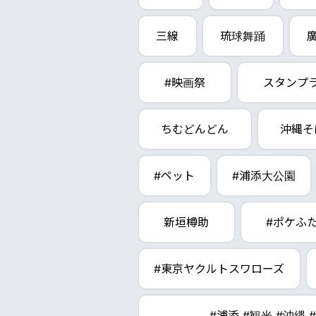
三線
琉球舞踊
#映画祭
スタンプ
ちむどんどん
沖縄そ
#ペット
#浦添大公園
新垣樽助
#ポケふ
#東京ヤクルトスワローズ
#浦添 #観光 #沖縄