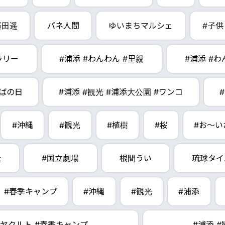
廣田遥
バネ人間
ゆいまちマルシェ
#子供
ラリー
#浦添 #わんわん #里親
#浦添 #
ばの日
#浦添 #観光 #浦添大公園 #ワンコ
#沖縄
#観光
#植樹
#桜
#お～い
た
#国立劇場
根間うい
琉球タイ
#春季キャンプ
#沖縄
#観光
#浦添
 #ヤクルト #春季キャンプ
#浦添 #