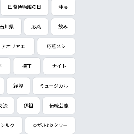
国際博物館の日
沖展
石川県
応燕
飲み
アオリヤエ
応燕メシ
語
横丁
ナイト
経塚
ミュージカル
交流
伊祖
伝統芸能
ンシルク
ゆがふbizタワー